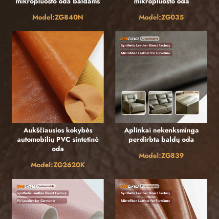
mikropluošto oda baldams
mikropluošto oda
Model:ZG840N
Model:ZG035
Aukščiausios kokybės
Aplinkai nekenksminga
automobilių PVC sintetinė
perdirbta baldų oda
oda
Model:ZG839
Model:ZG2620K