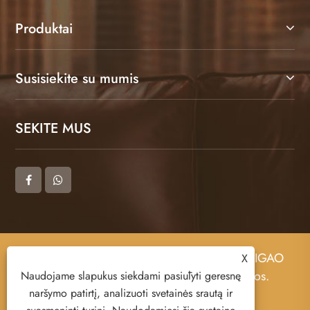
Produktai
Susisiekite su mumis
SEKITE MUS
Autoriaus teisės © 2025 DONGGUAN ZHIGAO
X
LEATHER CO., LTD Visos teisės saugomos.
Naudojame slapukus siekdami pasiūlyti geresnę
naršymo patirtį, analizuoti svetainės srautą ir