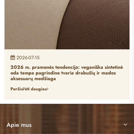
2026-07-21
onės tendencija: veganiška sintetinė
Pramonės atn
grindine tvaria drabužių ir mados
pristato nauj
edžiaga
baldų apmuš
giau
Peržiūrėti dau
Apie mus