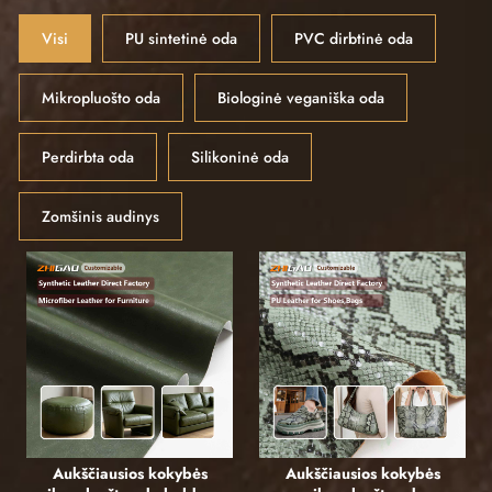
Visi
PU sintetinė oda
PVC dirbtinė oda
Mikropluošto oda
Biologinė veganiška oda
Perdirbta oda
Silikoninė oda
Zomšinis audinys
Aukščiausios kokybės
Aukščiausios kokybės