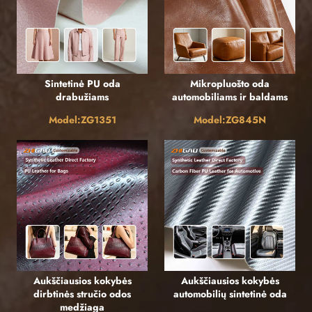
Sintetinė PU oda
Mikropluošto oda
drabužiams
automobiliams ir baldams
Model:ZG1351
Model:ZG845N
Aukščiausios kokybės
Aukščiausios kokybės
dirbtinės stručio odos
automobilių sintetinė oda
medžiaga