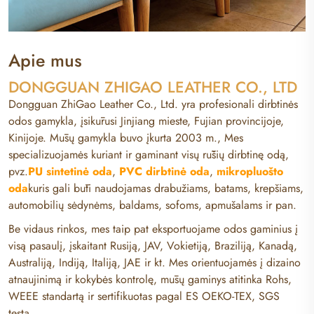
Apie mus
DONGGUAN ZHIGAO LEATHER CO., LTD
Dongguan ZhiGao Leather Co., Ltd. yra profesionali dirbtinės
odos gamykla, įsikūrusi Jinjiang mieste, Fujian provincijoje,
Kinijoje. Mūsų gamykla buvo įkurta 2003 m., Mes
specializuojamės kuriant ir gaminant visų rūšių dirbtinę odą,
pvz.
PU sintetinė oda
,
PVC dirbtinė oda
,
mikropluošto
oda
kuris gali būti naudojamas drabužiams, batams, krepšiams,
automobilių sėdynėms, baldams, sofoms, apmušalams ir pan.
Be vidaus rinkos, mes taip pat eksportuojame odos gaminius į
visą pasaulį, įskaitant Rusiją, JAV, Vokietiją, Braziliją, Kanadą,
Australiją, Indiją, Italiją, JAE ir kt. Mes orientuojamės į dizaino
atnaujinimą ir kokybės kontrolę, mūsų gaminys atitinka Rohs,
WEEE standartą ir sertifikuotas pagal ES OEKO-TEX, SGS
testą.