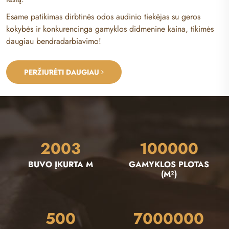
Esame patikimas dirbtinės odos audinio tiekėjas su geros
kokybės ir konkurencinga gamyklos didmenine kaina, tikimės
daugiau bendradarbiavimo!
PERŽIŪRĖTI DAUGIAU
2003
100000
BUVO ĮKURTA M
GAMYKLOS PLOTAS
(M²)
500
7000000