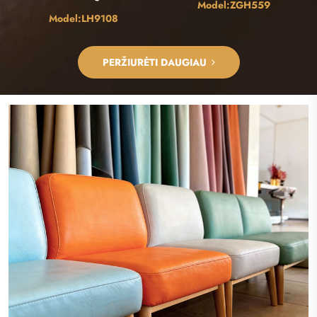
Model:ZGH559
Model:LH9108
PERŽIŪRĖTI DAUGIAU