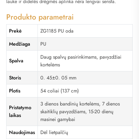
lauke ir didelės drėgmės aplinka nėra lengvai sensta.
Produkto parametrai
Prekė
ZG1185 PU oda
Medžiaga
PU
Daug spalvų pasirinkimams, pavyzdžiai
Spalva
kortelėms
Storis
0. 45±0. 05 mm
Plotis
54 coliai (137 cm)
3 dienos bandinių kortelėms, 7 dienos
Pristatymo
skaitiklių pavyzdžiams, 15-20 dienų
laikas
masinei gamybai
Naudojimas
Dėl lietpalčių