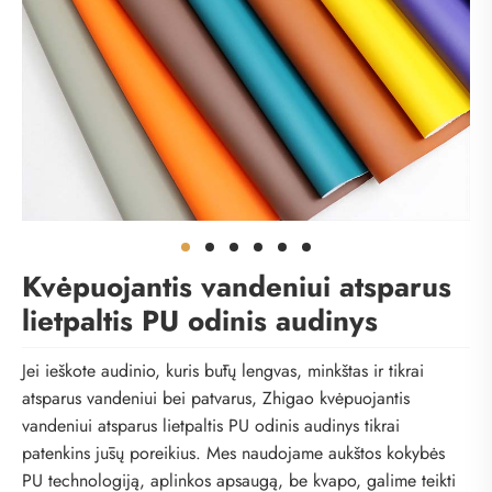
Kvėpuojantis vandeniui atsparus
lietpaltis PU odinis audinys
Jei ieškote audinio, kuris būtų lengvas, minkštas ir tikrai
atsparus vandeniui bei patvarus, Zhigao kvėpuojantis
vandeniui atsparus lietpaltis PU odinis audinys tikrai
patenkins jūsų poreikius. Mes naudojame aukštos kokybės
PU technologiją, aplinkos apsaugą, be kvapo, galime teikti