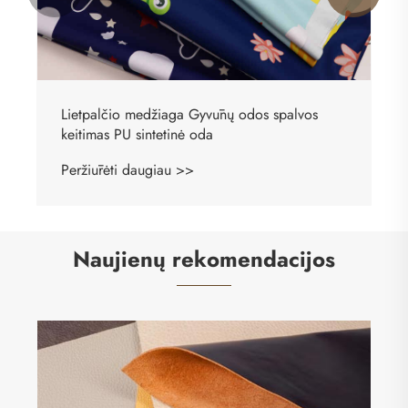
dos spalvos
Skaidrūs TPU lietpalčiai, oda
Peržiūrėti daugiau >>
Naujienų rekomendacijos
Kas yra „Litchi“ automobilių mikropluošto
odos audinys ir kodėl jis idealiai tinka