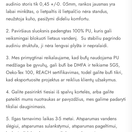
audinio storis tik 0,45 +/-0. 05mm, rankos jausmas yra
labai minkštas, o lietpaltis iš lietpalčio nėra standus,
neužstoja kūno, pasižymi dideliu komfortu.
2. Paviršiaus sluoksnis padengtas 100% PU, kuris gali
veiksmingai blokuoti lietaus vandenį. Su stabiliu pagrindo
audiniu struktūra, ji nėra lengvai plyšta ir nepralaidi.
3. Mes primygtinai reikalaujame, kad būtų naudojama PU
medžiaga be gyvūnų, gali būti be DMFA ir teikiame SGS,
Oeko-Tex 100, REACH sertifikavimas, todėl galite būti tikri,
kad eksportuosite projektus ar reiklius klientų užsakymus.
4. Galite pasirinkti tiesiai iš spalvų kortelės, arba galite
pateikti mums nuotraukas ar pavyzdžius, mes galime padaryti
tiksliai dauginimasis.
5. Ilgas tarnavimo laikas 3-5 metai. Atsparumas vandens
slėgiui, atsparumas sulankstymui, atsparumas pageltimui,