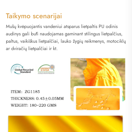
Taikymo scenarijai
Mūsų kvėpuojantis vandeniui atsparus lietpaltis PU odinis
audinys gali būti naudojamas gaminant stilingus lietpalčius,
paltus, vaikiškus lietpalčiai, lauko žygių reikmenys, motociklų
ar dviračių lietpalčiai ir kt.