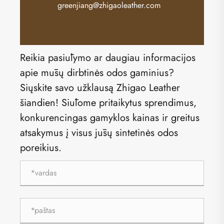
greenjiang@zhigaoleather.com
Reikia pasiūlymo ar daugiau informacijos
apie mūsų dirbtinės odos gaminius?
Siųskite savo užklausą Zhigao Leather
šiandien! Siūlome pritaikytus sprendimus,
konkurencingas gamyklos kainas ir greitus
atsakymus į visus jūsų sintetinės odos
poreikius.