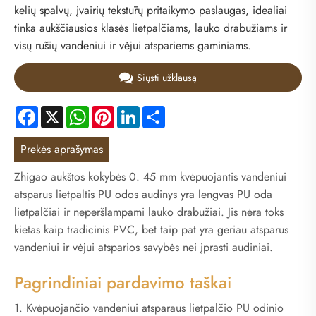
kelių spalvų, įvairių tekstūrų pritaikymo paslaugas, idealiai
tinka aukščiausios klasės lietpalčiams, lauko drabužiams ir
visų rūšių vandeniui ir vėjui atspariems gaminiams.
Siųsti užklausą
Facebook
X
WhatsApp
Pinterest
LinkedIn
Share
Prekės aprašymas
Zhigao aukštos kokybės 0. 45 mm kvėpuojantis vandeniui
atsparus lietpaltis PU odos audinys yra lengvas PU oda
lietpalčiai ir neperšlampami lauko drabužiai. Jis nėra toks
kietas kaip tradicinis PVC, bet taip pat yra geriau atsparus
vandeniui ir vėjui atsparios savybės nei įprasti audiniai.
Pagrindiniai pardavimo taškai
1. Kvėpuojančio vandeniui atsparaus lietpalčio PU odinio