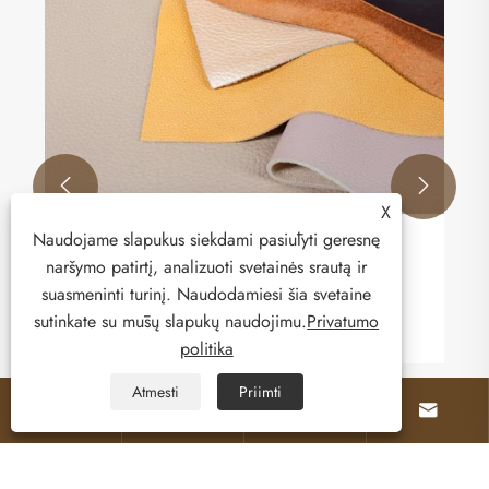
šiuolaikiniam automobilių interjerui
Peržiūrėti daugiau >>


X
Naudojame slapukus siekdami pasiūlyti geresnę
naršymo patirtį, analizuoti svetainės srautą ir
suasmeninti turinį. Naudodamiesi šia svetaine
sutinkate su mūsų slapukų naudojimu.
Privatumo
politika
Atmesti
Priimti



