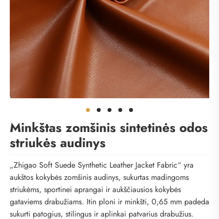
Minkštas zomšinis sintetinės odos
striukės audinys
„Zhigao Soft Suede Synthetic Leather Jacket Fabric“ yra
aukštos kokybės zomšinis audinys, sukurtas madingoms
striukėms, sportinei aprangai ir aukščiausios kokybės
gataviems drabužiams. Itin ploni ir minkšti, 0,65 mm padeda
sukurti patogius, stilingus ir aplinkai patvarius drabužius.