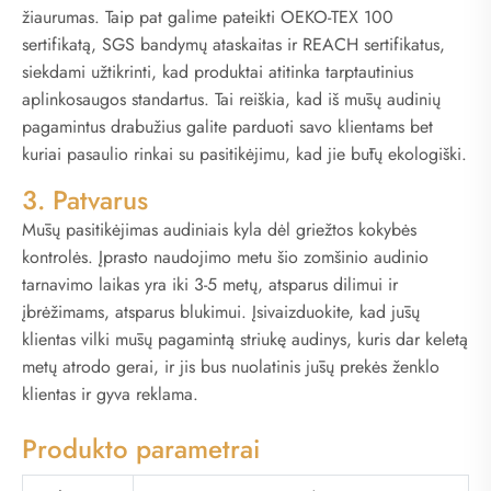
žiaurumas. Taip pat galime pateikti OEKO-TEX 100
sertifikatą, SGS bandymų ataskaitas ir REACH sertifikatus,
siekdami užtikrinti, kad produktai atitinka tarptautinius
aplinkosaugos standartus. Tai reiškia, kad iš mūsų audinių
pagamintus drabužius galite parduoti savo klientams bet
kuriai pasaulio rinkai su pasitikėjimu, kad jie būtų ekologiški.
3. Patvarus
Mūsų pasitikėjimas audiniais kyla dėl griežtos kokybės
kontrolės. Įprasto naudojimo metu šio zomšinio audinio
tarnavimo laikas yra iki 3-5 metų, atsparus dilimui ir
įbrėžimams, atsparus blukimui. Įsivaizduokite, kad jūsų
klientas vilki mūsų pagamintą striukę audinys, kuris dar keletą
metų atrodo gerai, ir jis bus nuolatinis jūsų prekės ženklo
klientas ir gyva reklama.
Produkto parametrai