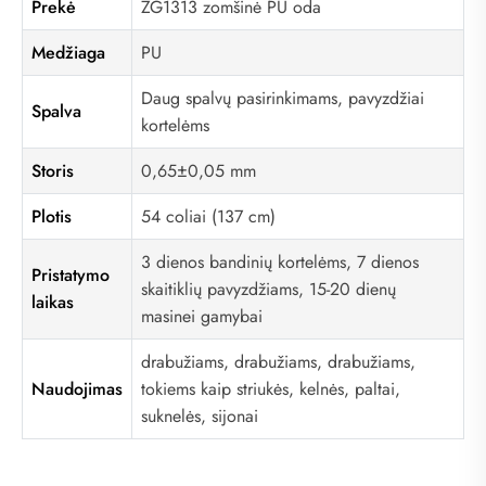
Prekė
ZG1313 zomšinė PU oda
Medžiaga
PU
Daug spalvų pasirinkimams, pavyzdžiai
Spalva
kortelėms
Storis
0,65±0,05 mm
Plotis
54 coliai (137 cm)
3 dienos bandinių kortelėms, 7 dienos
Pristatymo
skaitiklių pavyzdžiams, 15-20 dienų
laikas
masinei gamybai
drabužiams, drabužiams, drabužiams,
Naudojimas
tokiems kaip striukės, kelnės, paltai,
suknelės, sijonai