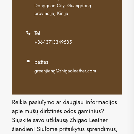
Dongguan City, Guangdong
provincija, Kinija
Tel

+86-13713349585
paštas

greenjiang@zhigaoleather.com
Reikia pasiūlymo ar daugiau informacijos
apie mūsų dirbtinės odos gaminius?
Siųskite savo užklausą Zhigao Leather
šiandien! Siūlome pritaikytus sprendimus,