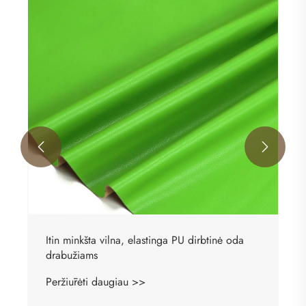
Itin minkšta mezgimo pagrindo PU odinė
drabužių medžiaga
Peržiūrėti daugiau >>

