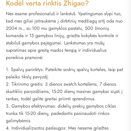
Kodėl verta rinktis Zhigao?
Nes esame profesionalūs ir lankstūs. Ypatingumas slypi tuo,
kad mes giliai įsitraukėme į dirbtinių medžiagų sritį oda nuo
2004 m., su 100 mu gamyklos pastatu, 500 žmonių
komanda ir 15 gamybos linijų, griežta kokybės kontrolė ir
stabilūs gamybos pajėgumai. Lankstumas yra mūsų
supratimas apie greitą mados tempą ir individualius
poreikius pramonė:
1. Spalvų parinktys: Pateikite sodrių spalvų korteles, taip pat
palaiko tikslų pavyzdį.
2. Tikrinimo greitis: 3 dienos swatch kortelėms, 7 dienos
skaitiklio pavyzdžiams, 15-20 dienų masinei gamybai siųsti į
rankas, todėl galite greitai priimti sprendimus.
3. Gamybos efektyvumas: didelių prekių gamybos ciklas
trunka tik 15-20 dienų, padedantis pasinaudoti rinkos
galimybėmis.
4. Individualizuotos paslaugos: Mes nesame griežtas