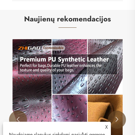
Naujienų rekomendacijos
„Zhigao“ odos gamyklos kelias į tvarų
vystymąsi: biologinės odos pristatymas
Peržiūrėti daugiau >>


X
Naudojame slapukus siekdami pasiūlyti geresnę