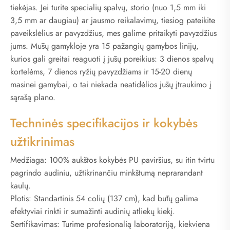
tiekėjas. Jei turite specialių spalvų, storio (nuo 1,5 mm iki
3,5 mm ar daugiau) ar jausmo reikalavimų, tiesiog pateikite
paveikslėlius ar pavyzdžius, mes galime pritaikyti pavyzdžius
jums. Mūsų gamykloje yra 15 pažangių gamybos linijų,
kurios gali greitai reaguoti į jūsų poreikius: 3 dienos spalvų
kortelėms, 7 dienos ryžių pavyzdžiams ir 15-20 dienų
masinei gamybai, o tai niekada neatidėlios jūsų įtraukimo į
sąrašą plano.
Techninės specifikacijos ir kokybės
užtikrinimas
Medžiaga: 100% aukštos kokybės PU paviršius, su itin tvirtu
pagrindo audiniu, užtikrinančiu minkštumą neprarandant
kaulų.
Plotis: Standartinis 54 colių (137 cm), kad būtų galima
efektyviai rinkti ir sumažinti audinių atliekų kiekį.
Sertifikavimas: Turime profesionalią laboratoriją, kiekviena