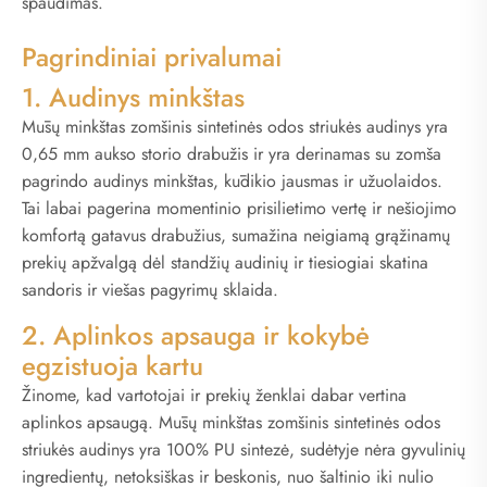
spaudimas.
Pagrindiniai privalumai
1. Audinys minkštas
Mūsų minkštas zomšinis sintetinės odos striukės audinys yra
0,65 mm aukso storio drabužis ir yra derinamas su zomša
pagrindo audinys minkštas, kūdikio jausmas ir užuolaidos.
Tai labai pagerina momentinio prisilietimo vertę ir nešiojimo
komfortą gatavus drabužius, sumažina neigiamą grąžinamų
prekių apžvalgą dėl standžių audinių ir tiesiogiai skatina
sandoris ir viešas pagyrimų sklaida.
2. Aplinkos apsauga ir kokybė
egzistuoja kartu
Žinome, kad vartotojai ir prekių ženklai dabar vertina
aplinkos apsaugą. Mūsų minkštas zomšinis sintetinės odos
striukės audinys yra 100% PU sintezė, sudėtyje nėra gyvulinių
ingredientų, netoksiškas ir beskonis, nuo šaltinio iki nulio