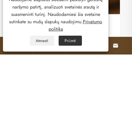
naršymo patirtį, analizuoti svetainės srautą ir
suasmeninti turinį. Naudodamiesi šia svetaine
sutinkate su mūsų slapukų naudojimu.
Privatumo
politika
Atmesti
Priimti




Apie mus
Produktai
Susisiekite su mumis